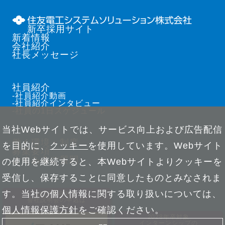
新卒採用サイト
新着情報
会社紹介
社長メッセージ
社員紹介
-社員紹介動画
-社員紹介インタビュー
-社員の1日スケジュール
当社Webサイトでは、サービス向上および広告配信
働く環境・制度
を目的に、
クッキー
を使用しています。Webサイト
募集要項
よくあるご質問
の使用を継続すると、本Webサイトよりクッキーを
受信し、保存することに同意したものとみなされま
す。当社の個人情報に関する取り扱いについては、
2027年卒対象
会社説明会の申込は
こちらから
個人情報保護方針
をご確認ください。
2028年卒対象
インターンシップの