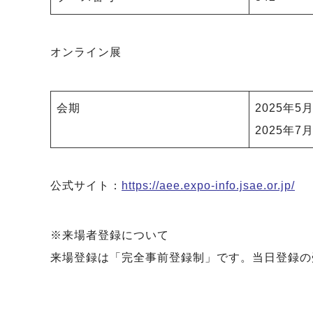
オンライン展
会期
2025年5
2025年7
公式サイト：
https://aee.expo-info.jsae.or.jp/
※来場者登録について
来場登録は「完全事前登録制」です。当日登録の