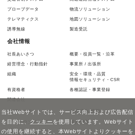
プローブデータ
物流ソリューション
テレマティクス
地図ソリューション
誘導無線
製造受託
会社情報
社長あいさつ
概要・役員一覧・沿革
経営理念・行動指針
事業所 / 出張所
組織
安全・環境・品質
情報セキュリティ・CSR
有資格者
各種認証・事業登録
関連会社
トピックス
お役立ち情報
当社Webサイトでは、サービス向上および広告配信
を目的に、
クッキー
を使用しています。Webサイト
資料ダウンロード
採用情報
の使用を継続すると、本Webサイトよりクッキーを
お問い合わせ