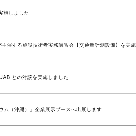
実施しました
会が主催する施設技術者実務講習会【交通量計測設備】を実
tics, UAB との対談を実施しました
ジウム（沖縄）」企業展示ブースへ出展します